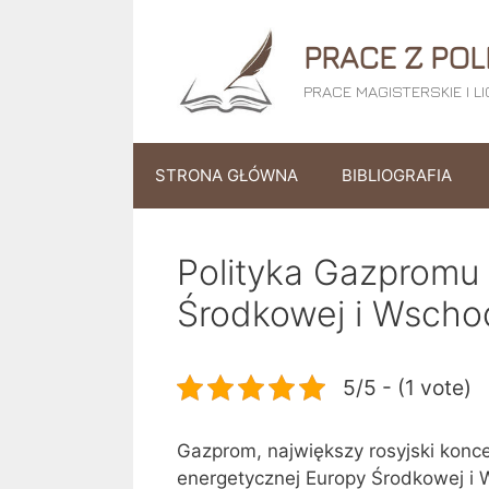
Przejdź
do
PRACE Z POL
treści
PRACE MAGISTERSKIE I L
STRONA GŁÓWNA
BIBLIOGRAFIA
Polityka Gazpromu
Środkowej i Wscho
5/5 - (1 vote)
Gazprom, największy rosyjski konce
energetycznej Europy Środkowej i W