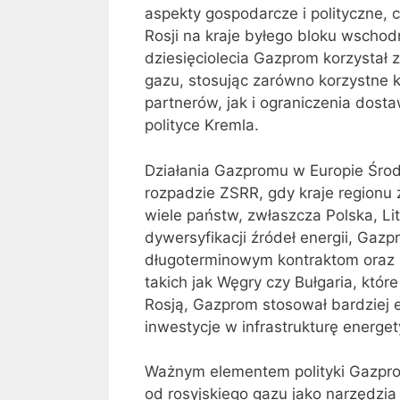
aspekty gospodarcze i polityczne,
Rosji na kraje byłego bloku wschod
dziesięciolecia Gazprom korzystał 
gazu, stosując zarówno korzystne 
partnerów, jak i ograniczenia dos
polityce Kremla.
Działania Gazpromu w Europie Środ
rozpadzie ZSRR, gdy kraje regionu
wiele państw, zwłaszcza Polska, Li
dywersyfikacji źródeł energii, Gaz
długoterminowym kontraktom oraz k
takich jak Węgry czy Bułgaria, któ
Rosją, Gazprom stosował bardziej e
inwestycje w infrastrukturę energe
Ważnym elementem polityki Gazpro
od rosyjskiego gazu jako narzędzia