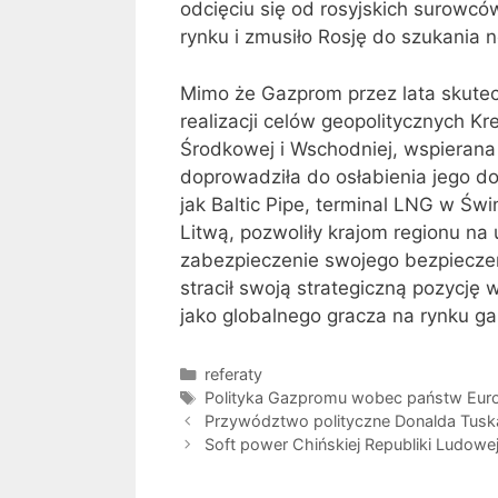
odcięciu się od rosyjskich surowc
rynku i zmusiło Rosję do szukania 
Mimo że Gazprom przez lata skutec
realizacji celów geopolitycznych Kr
Środkowej i Wschodniej, wspierana
doprowadziła do osłabienia jego dom
jak Baltic Pipe, terminal LNG w Św
Litwą, pozwoliły krajom regionu na 
zabezpieczenie swojego bezpiecz
stracił swoją strategiczną pozycję 
jako globalnego gracza na rynku g
Kategorie
referaty
Tagi
Polityka Gazpromu wobec państw Euro
Przywództwo polityczne Donalda Tusk
Soft power Chińskiej Republiki Ludowe