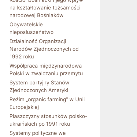
Kościół bośniacki i jego wpływ
na kształtowanie tożsamości
narodowej Bośniaków
Obywatelskie
nieposłuszeństwo
Działalność Organizacji
Narodów Zjednoczonych od
1992 roku
Współpraca międzynarodowa
Polski w zwalczaniu przemytu
System partyjny Stanów
Zjednoczonych Ameryki
Reżim „organic farming” w Unii
Europejskiej
Płaszczyzny stosunków polsko-
ukraińskich po 1991 roku
Systemy polityczne we