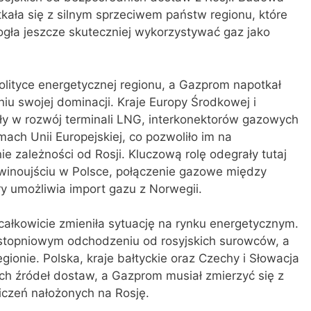
kała się z silnym sprzeciwem państw regionu, które
gła jeszcze skuteczniej wykorzystywać gaz jako
polityce energetycznej regionu, a Gazprom napotkał
iu swojej dominacji. Kraje Europy Środkowej i
y w rozwój terminali LNG, interkonektorów gazowych
ch Unii Europejskiej, co pozwoliło im na
e zależności od Rosji. Kluczową rolę odegrały tutaj
Świnoujściu w Polsce, połączenie gazowe między
óry umożliwia import gazu z Norwegii.
całkowicie zmieniła sytuację na rynku energetycznym.
 stopniowym odchodzeniu od rosyjskich surowców, a
gionie. Polska, kraje bałtyckie oraz Czechy i Słowacja
ch źródeł dostaw, a Gazprom musiał zmierzyć się z
iczeń nałożonych na Rosję.