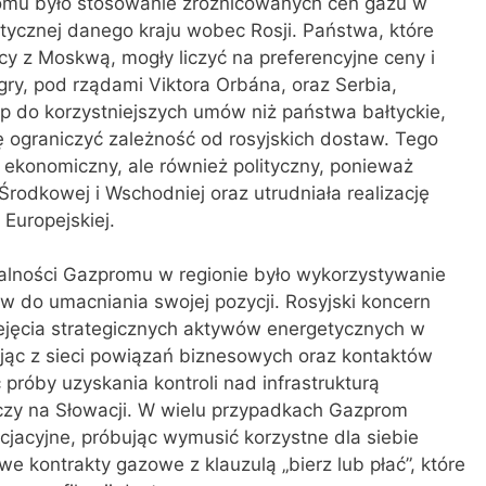
romu było stosowanie zróżnicowanych cen gazu w
litycznej danego kraju wobec Rosji. Państwa, które
 z Moskwą, mogły liczyć na preferencyjne ceny i
ry, pod rządami Viktora Orbána, oraz Serbia,
tęp do korzystniejszych umów niż państwa bałtyckie,
ię ograniczyć zależność od rosyjskich dostaw. Tego
r ekonomiczny, ale również polityczny, ponieważ
rodkowej i Wschodniej oraz utrudniała realizację
 Europejskiej.
alności Gazpromu w regionie było wykorzystywanie
w do umacniania swojej pozycji. Rosyjski koncern
ejęcia strategicznych aktywów energetycznych w
ając z sieci powiązań biznesowych oraz kontaktów
próby uzyskania kontroli nad infrastrukturą
 czy na Słowacji. W wielu przypadkach Gazprom
jacyjne, próbując wymusić korzystne dla siebie
we kontrakty gazowe z klauzulą „bierz lub płać”, które