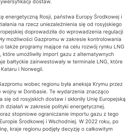
ywersyfikacji dostaw.
ę energetyczną Rosji, państwa Europy Środkowej i
łania na rzecz uniezależnienia się od rosyjskiego
ropejskiej doprowadziła do wprowadzenia regulacji
ły możliwości Gazpromu w zakresie kontrolowania
ono także programy mające na celu rozwój rynku LNG
które umożliwiły import gazu z alternatywnych
raje bałtyckie zainwestowały w terminale LNG, które
Kataru i Norwegii.
azpromu wobec regionu była aneksja Krymu przez
e wojny w Donbasie. Te wydarzenia znacząco
a się od rosyjskich dostaw i skłoniły Unię Europejską
 działań w zakresie polityki energetycznej.
oraz stopniowe ograniczanie importu gazu z tego
 Europie Środkowej i Wschodniej. W 2022 roku, po
inę, kraje regionu podjęły decyzję o całkowitym