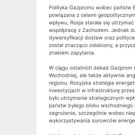
Polityka Gazpromu wobec państw Eu
powiązana z celami geopolitycznym
wpływu, Rosja starała się utrzymać 
współpracę z Zachodem. Jednak dz
dywersyfikacji dostaw oraz polityc
został znacząco osłabiony, a przys
znakiem zapytania.
W ciągu ostatnich dekad Gazprom ni
Wschodniej, ale także aktywnie ang
regionu. Rosyjska strategia ener
inwestycjach w infrastrukturę prze
było utrzymanie strategicznych wp
państw byłego bloku wschodniego u
zagrożenie, szczególnie wobec niep
wykorzystywania surowców energety