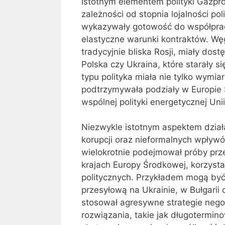
Istotnym elementem polityki Gazp
zależności od stopnia lojalności po
wykazywały gotowość do współpracy
elastyczne warunki kontraktów. Węg
tradycyjnie bliska Rosji, miały dos
Polska czy Ukraina, które starały s
typu polityka miała nie tylko wymia
podtrzymywała podziały w Europie Ś
wspólnej polityki energetycznej Unii
Niezwykle istotnym aspektem dział
korupcji oraz nieformalnych wpływó
wielokrotnie podejmował próby prz
krajach Europy Środkowej, korzyst
politycznych. Przykładem mogą być 
przesyłową na Ukrainie, w Bułgarii
stosował agresywne strategie negoc
rozwiązania, takie jak długotermino