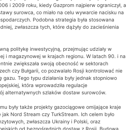
06 i 2009 roku, kiedy Gazprom najpierw ograniczył, a
stawy surowca, co miało na celu wywarcie nacisku na
gospodarczych. Podobna strategia była stosowana
iej, zwłaszcza tych, które dążyły do zacieśnienia
ną politykę inwestycyjną, przejmując udziały w
ej i magazynowej w krajach regionu. W latach 90. i na
entnie zwiększała swoją obecność w sektorach
ech czy Bułgarii, co pozwalało Rosji kontrolować nie
ję gazu. Tego typu działania były jednak stopniowo
opejskiej, która wprowadziła regulacje
ój alternatywnych szlaków dostaw surowców.
mu były także projekty gazociągowe omijające kraje
 jak Nord Stream czy TurkStream. Ich celem było
zytowych, zwłaszcza Ukrainy i Polski, oraz
pejskich od bezpośrednich dostaw z Rosji. Budowa