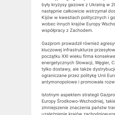
były kryzysy gazowe z Ukrainą w 20
następnie całkowicie wstrzymał do
Kijów w kwestiach politycznych i 
wobec innych krajów Europy Wschodn
współpracy z Zachodem.
Gazprom prowadził również agresyw
kluczowej infrastrukturze przesyłow
początku XXI wieku firma konsekw
energetycznych Słowacji, Węgier, Cz
tylko dostawy, ale także dystrybuc
ograniczane przez politykę Unii Eur
antymonopolowe i promowała rozw
Istotnym aspektem strategii Gazpro
Europy Środkowo-Wschodniej, takie
zmniejszenie znaczenia państw tran
uzależnienie krajów zachodnioeuro