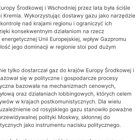
ropy Środkowej i Wschodniej przez lata była ściśle
i Kremla. Wykorzystując dostawy gazu jako narzędzie
kontrolę nad krajami regionu i ograniczyć ich
ięki konsekwentnym działaniom na rzecz
e energetycznej Unii Europejskiej, wpływ Gazpromu
złość jego dominacji w regionie stoi pod dużym
e tylko dostarczał gaz do krajów Europy Środkowej i
ażował się w polityczne i gospodarcze procesy
getyczna bazowała na mechanizmach cenowych,
syłową oraz działaniach lobbingowych, których celem
ływów w krajach postkomunistycznych. Dla wielu
zależnienie od rosyjskiego gazu stanowiło poważne
rzewidywalnej polityki Moskwy, skłonnej do
cznych jako instrumentu nacisku politycznego.