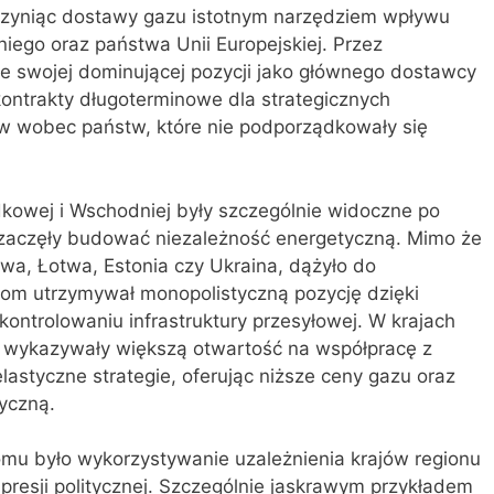
 czyniąc dostawy gazu istotnym narzędziem wpływu
niego oraz państwa Unii Europejskiej. Przez
ze swojej dominującej pozycji jako głównego dostawcy
kontrakty długoterminowe dla strategicznych
taw wobec państw, które nie podporządkowały się
kowej i Wschodniej były szczególnie widoczne po
 zaczęły budować niezależność energetyczną. Mimo że
twa, Łotwa, Estonia czy Ukraina, dążyło do
prom utrzymywał monopolistyczną pozycję dzięki
ontrolowaniu infrastruktury przesyłowej. W krajach
re wykazywały większą otwartość na współpracę z
lastyczne strategie, oferując niższe ceny gazu oraz
tyczną.
mu było wykorzystywanie uzależnienia krajów regionu
 presji politycznej. Szczególnie jaskrawym przykładem