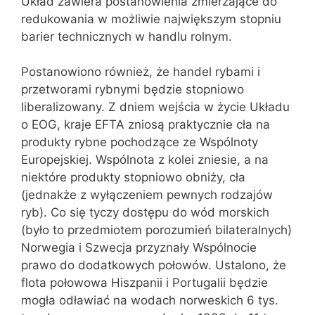
Układ zawiera postanowienia zmierzające do
redukowania w możliwie największym stopniu
barier technicznych w handlu rolnym.
Postanowiono również, że handel rybami i
przetworami rybnymi będzie stopniowo
liberalizowany. Z dniem wejścia w życie Układu
o EOG, kraje EFTA zniosą praktycznie cła na
produkty rybne pochodzące ze Wspólnoty
Europejskiej. Wspólnota z kolei zniesie, a na
niektóre produkty stopniowo obniży, cła
(jednakże z wyłączeniem pewnych rodzajów
ryb). Co się tyczy dostępu do wód morskich
(było to przedmiotem porozumień bilateralnych)
Norwegia i Szwecja przyznały Wspólnocie
prawo do dodatkowych połowów. Ustalono, że
flota połowowa Hiszpanii i Portugalii będzie
mogła odławiać na wodach norweskich 6 tys.