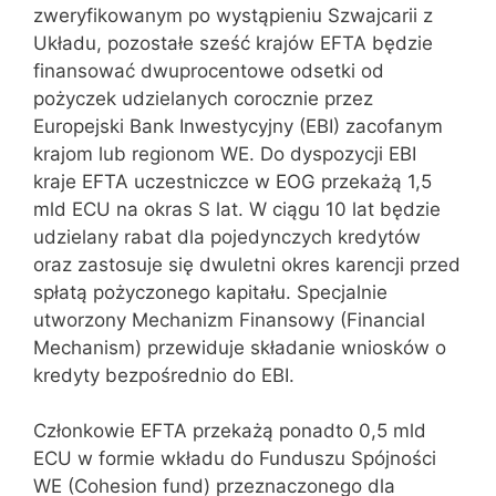
zweryfikowanym po wystąpieniu Szwajcarii z
Układu, pozostałe sześć krajów EFTA będzie
finansować dwuprocentowe odsetki od
pożyczek udzielanych corocznie przez
Europejski Bank Inwestycyjny (EBI) zacofanym
krajom lub regionom WE. Do dyspozycji EBI
kraje EFTA uczestniczce w EOG przekażą 1,5
mld ECU na okras S lat. W ciągu 10 lat będzie
udzielany rabat dla pojedynczych kredytów
oraz zastosuje się dwuletni okres karencji przed
spłatą pożyczonego kapitału. Specjalnie
utworzony Mechanizm Finansowy (Financial
Mechanism) przewiduje składanie wniosków o
kredyty bezpośrednio do EBI.
Członkowie EFTA przekażą ponadto 0,5 mld
ECU w formie wkładu do Funduszu Spójności
WE (Cohesion fund) przeznaczonego dla