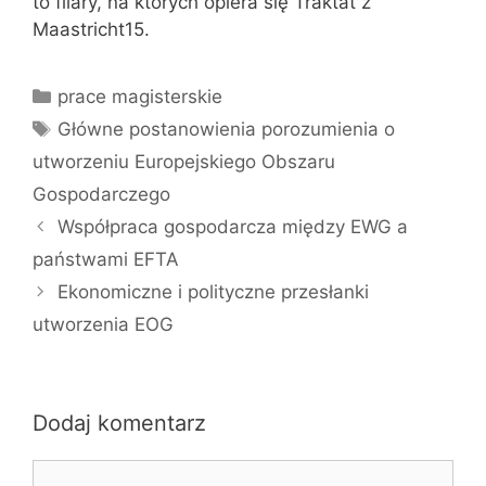
to filary, na których opiera się Traktat z
Maastricht15.
Kategorie
prace magisterskie
Tagi
Główne postanowienia porozumienia o
utworzeniu Europejskiego Obszaru
Gospodarczego
Współpraca gospodarcza między EWG a
państwami EFTA
Ekonomiczne i polityczne przesłanki
utworzenia EOG
Dodaj komentarz
Komentarz