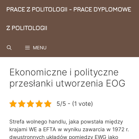
Przejdź
PRACE Z POLITOLOGII - PRACE DYPLOMOWE
do
treści
Z POLITOLOGII
MENU
Ekonomiczne i polityczne
przesłanki utworzenia EOG
5/5 - (1 vote)
Strefa wolnego handlu, jaka powstała między
krajami WE a EFTA w wyniku zawarcia w 1972 r.
dwustronnych układów pomiędzy EWG jako