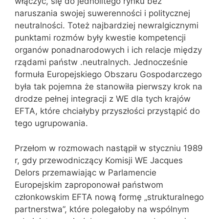
włączyć, się do jednolitego rynku bez
naruszania swojej suwerenności i politycznej
neutralności. Toteż najbardziej newralgicznymi
punktami rozmów były kwestie kompetencji
organów ponadnarodowych i ich relacje między
rządami państw .neutralnych. Jednocześnie
formuła Europejskiego Obszaru Gospodarczego
była tak pojemna że stanowiła pierwszy krok na
drodze pełnej integracji z WE dla tych krajów
EFTA, które chciałyby przyszłości przystąpić do
tego ugrupowania.
Przełom w rozmowach nastąpił w styczniu 1989
r, gdy przewodniczący Komisji WE Jacques
Delors przemawiając w Parlamencie
Europejskim zaproponował państwom
członkowskim EFTA nową formę „strukturalnego
partnerstwa”, które polegałoby na wspólnym