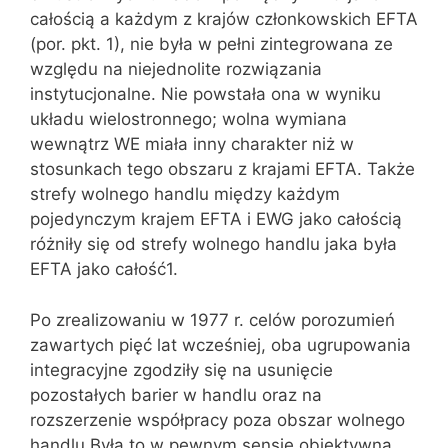
całością a każdym z krajów członkowskich EFTA
(por. pkt. 1), nie była w pełni zintegrowana ze
względu na niejednolite rozwiązania
instytucjonalne. Nie powstała ona w wyniku
układu wielostronnego; wolna wymiana
wewnątrz WE miała inny charakter niż w
stosunkach tego obszaru z krajami EFTA. Także
strefy wolnego handlu między każdym
pojedynczym krajem EFTA i EWG jako całością
różniły się od strefy wolnego handlu jaka była
EFTA jako całość1.
Po zrealizowaniu w 1977 r. celów porozumień
zawartych pięć lat wcześniej, oba ugrupowania
integracyjne zgodziły się na usunięcie
pozostałych barier w handlu oraz na
rozszerzenie współpracy poza obszar wolnego
handlu Była to w pewnym sensie obiektywna