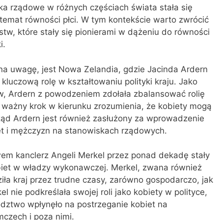
ka rządowe w różnych częściach świata stała się
emat równości płci. W tym kontekście warto zwrócić
tw, które stały się pionierami w dążeniu do równości
i.
 na uwagę, jest Nowa Zelandia, gdzie Jacinda Ardern
kluczową rolę w kształtowaniu polityki kraju. Jako
ów, Ardern z powodzeniem zdołała zbalansować rolię
ło ważny krok w kierunku zrozumienia, że kobiety mogą
Rząd Ardern jest również zasłużony za wprowadzenie
iet i mężczyzn na stanowiskach rządowych.
em kanclerz Angeli Merkel przez ponad dekadę stały
biet w władzy wykonawczej. Merkel, zwana również
ła kraj przez trudne czasy, zarówno gospodarczo, jak
el nie podkreślała swojej roli jako kobiety w polityce,
wództwo wpłynęło na postrzeganie kobiet na
czech i poza nimi.