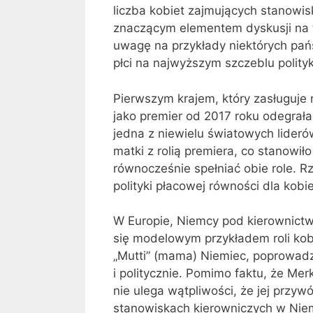
liczba kobiet zajmujących stanowis
znaczącym elementem dyskusji na t
uwagę na przykłady niektórych pańs
płci na najwyższym szczeblu polityk
Pierwszym krajem, który zasługuje
jako premier od 2017 roku odegrała 
jedna z niewielu światowych lider
matki z rolią premiera, co stanowi
równocześnie spełniać obie role. 
polityki płacowej równości dla kob
W Europie, Niemcy pod kierownictw
się modelowym przykładem roli ko
„Mutti” (mama) Niemiec, poprowadzi
i politycznie. Pomimo faktu, że Merk
nie ulega wątpliwości, że jej przy
stanowiskach kierowniczych w Niem