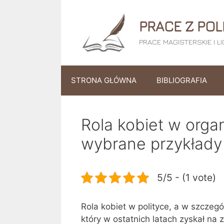
Przejdź
do
PRACE Z POL
treści
PRACE MAGISTERSKIE I L
STRONA GŁÓWNA
BIBLIOGRAFIA
Rola kobiet w org
wybrane przykłady
5/5 - (1 vote)
Rola kobiet w polityce, a w szczeg
który w ostatnich latach zyskał na