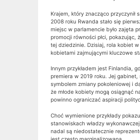
Krajem, który znacząco przyczynił 
2008 roku Rwanda stało się pierws
miejsc w parlamencie było zajęta p
promocji równości płci, pokazując, 
tej dziedzinie. Dzisiaj, rola kobiet 
kobietami zajmującymi kluczowe s
Innym przykładem jest Finlandia, g
premiera w 2019 roku. Jej gabinet, 
symbolem zmiany pokoleniowej i dąż
że młode kobiety mogą osiągnąć na
powinno ograniczać aspiracji polity
Choć wymienione przykłady pokazuj
stanowiskach władzy wykonawczej, 
nadal są niedostatecznie reprezent
jest często marginalizowana.