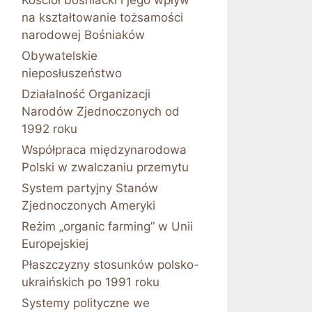
Kościół bośniacki i jego wpływ
na kształtowanie tożsamości
narodowej Bośniaków
Obywatelskie
nieposłuszeństwo
Działalność Organizacji
Narodów Zjednoczonych od
1992 roku
Współpraca międzynarodowa
Polski w zwalczaniu przemytu
System partyjny Stanów
Zjednoczonych Ameryki
Reżim „organic farming” w Unii
Europejskiej
Płaszczyzny stosunków polsko-
ukraińskich po 1991 roku
Systemy polityczne we