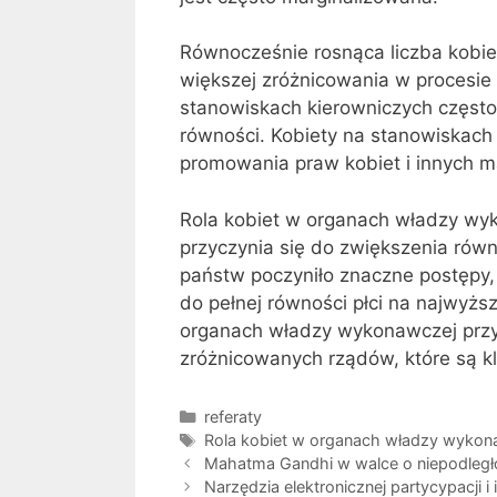
Równocześnie rosnąca liczba kobi
większej zróżnicowania w procesie
stanowiskach kierowniczych często p
równości. Kobiety na stanowiskach
promowania praw kobiet i innych m
Rola kobiet w organach władzy wy
przyczynia się do zwiększenia równ
państw poczyniło znaczne postępy,
do pełnej równości płci na najwyżs
organach władzy wykonawczej przycz
zróżnicowanych rządów, które są k
Kategorie
referaty
Tagi
Rola kobiet w organach władzy wykon
Mahatma Gandhi w walce o niepodległo
Narzędzia elektronicznej partycypacji 