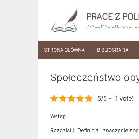
Przejdź
do
PRACE Z POL
treści
PRACE MAGISTERSKIE I L
STRONA GŁÓWNA
BIBLIOGRAFIA
Społeczeństwo oby
5/5 - (1 vote)
Wstęp
Rozdział I. Definicja i znaczenie 