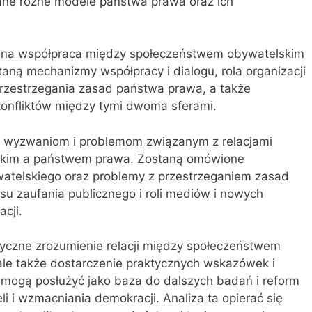
ne różne modele państwa prawa oraz ich
dana współpraca między społeczeństwem obywatelskim
ą mechanizmy współpracy i dialogu, rola organizacji
zestrzegania zasad państwa prawa, a także
konfliktów między tymi dwoma sferami.
ny wyzwaniom i problemom związanym z relacjami
skim a państwem prawa. Zostaną omówione
atelskiego oraz problemy z przestrzeganiem zasad
u zaufania publicznego i roli mediów i nowych
acji.
etyczne zrozumienie relacji między społeczeństwem
le także dostarczenie praktycznych wskazówek i
e mogą posłużyć jako baza do dalszych badań i reform
i i wzmacniania demokracji. Analiza ta opierać się