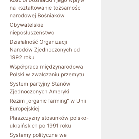
Kościół bośniacki i jego wpływ
na kształtowanie tożsamości
narodowej Bośniaków
Obywatelskie
nieposłuszeństwo
Działalność Organizacji
Narodów Zjednoczonych od
1992 roku
Współpraca międzynarodowa
Polski w zwalczaniu przemytu
System partyjny Stanów
Zjednoczonych Ameryki
Reżim „organic farming” w Unii
Europejskiej
Płaszczyzny stosunków polsko-
ukraińskich po 1991 roku
Systemy polityczne we