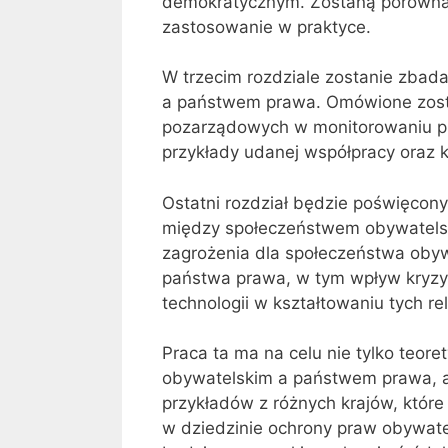
demokratycznym. Zostaną porówna
zastosowanie w praktyce.
W trzecim rozdziale zostanie zba
a państwem prawa. Omówione zostan
pozarządowych w monitorowaniu pr
przykłady udanej współpracy oraz 
Ostatni rozdział będzie poświęco
między społeczeństwem obywatel
zagrożenia dla społeczeństwa obyw
państwa prawa, w tym wpływ kryzys
technologii w kształtowaniu tych rel
Praca ta ma na celu nie tylko teor
obywatelskim a państwem prawa, a
przykładów z różnych krajów, któr
w dziedzinie ochrony praw obywatel