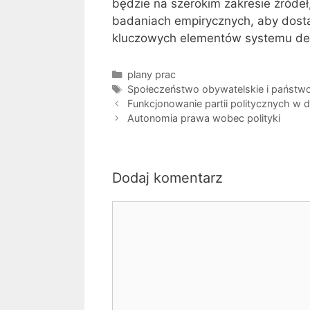
będzie na szerokim zakresie źródeł
badaniach empirycznych, aby dost
kluczowych elementów systemu de
Kategorie
plany prac
Tagi
Społeczeństwo obywatelskie i państw
Funkcjonowanie partii politycznych w
Autonomia prawa wobec polityki
Dodaj komentarz
Komentarz