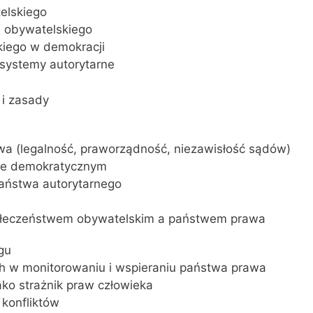
telskiego
a obywatelskiego
kiego w demokracji
 systemy autorytarne
 i zasady
a (legalność, praworządność, niezawisłość sądów)
mie demokratycznym
państwa autorytarnego
społeczeństwem obywatelskim a państwem prawa
gu
ch w monitorowaniu i wspieraniu państwa prawa
ako strażnik praw człowieka
 konfliktów