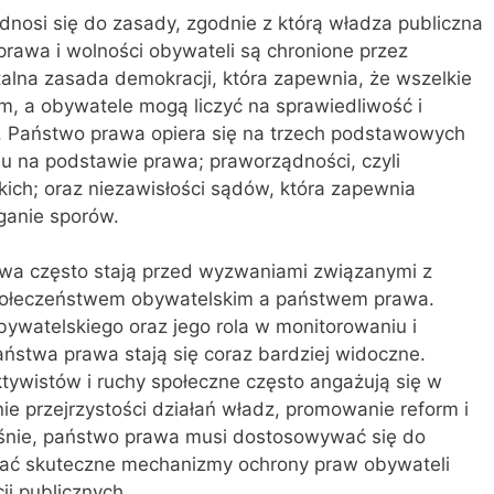
odnosi się do zasady, zgodnie z którą władza publiczna
prawa i wolności obywateli są chronione przez
alna zasada demokracji, która zapewnia, że wszelkie
m, a obywatele mogą liczyć na sprawiedliwość i
. Państwo prawa opiera się na trzech podstawowych
niu na podstawie prawa; praworządności, czyli
ich; oraz niezawisłości sądów, która zapewnia
ganie sporów.
a często stają przed wyzwaniami związanymi z
ołeczeństwem obywatelskim a państwem prawa.
ywatelskiego oraz jego rola w monitorowaniu i
ństwa prawa stają się coraz bardziej widoczne.
tywistów i ruchy społeczne często angażują się w
ie przejrzystości działań władz, promowanie reform i
śnie, państwo prawa musi dostosowywać się do
niać skuteczne mechanizmy ochrony praw obywateli
ji publicznych.