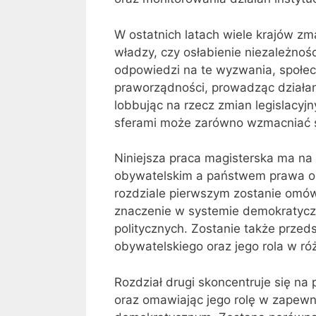
W ostatnich latach wiele krajów zm
władzy, czy osłabienie niezależno
odpowiedzi na te wyzwania, społec
praworządności, prowadząc działan
lobbując na rzecz zmian legislacy
sferami może zarówno wzmacniać sy
Niniejsza praca magisterska ma na
obywatelskim a państwem prawa or
rozdziale pierwszym zostanie omów
znaczenie w systemie demokratycz
politycznych. Zostanie także przed
obywatelskiego oraz jego rola w r
Rozdział drugi skoncentruje się n
oraz omawiając jego rolę w zapewni