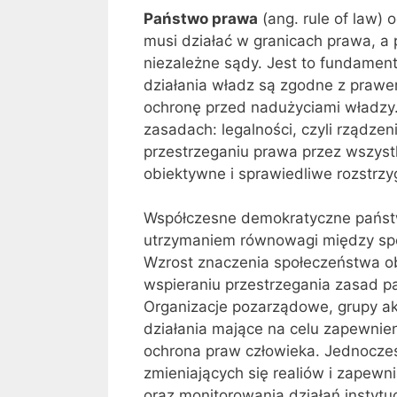
Państwo prawa
(ang. rule of law) 
musi działać w granicach prawa, a 
niezależne sądy. Jest to fundament
działania władz są zgodne z prawe
ochronę przed nadużyciami władzy
zasadach: legalności, czyli rządze
przestrzeganiu prawa przez wszystk
obiektywne i sprawiedliwe rozstrzy
Współczesne demokratyczne państw
utrzymaniem równowagi między sp
Wzrost znaczenia społeczeństwa ob
wspieraniu przestrzegania zasad pa
Organizacje pozarządowe, grupy ak
działania mające na celu zapewnien
ochrona praw człowieka. Jednocze
zmieniających się realiów i zapew
oraz monitorowania działań instytuc