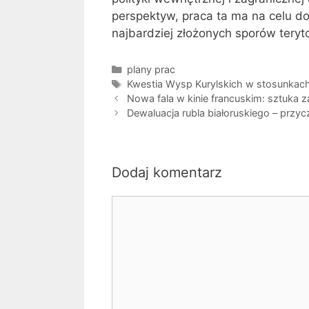
perspektyw, praca ta ma na celu d
najbardziej złożonych sporów teryto
Kategorie
plany prac
Tagi
Kwestia Wysp Kurylskich w stosunkach 
Nowa fala w kinie francuskim: sztuka
Dewaluacja rubla białoruskiego – przycz
Dodaj komentarz
Komentarz