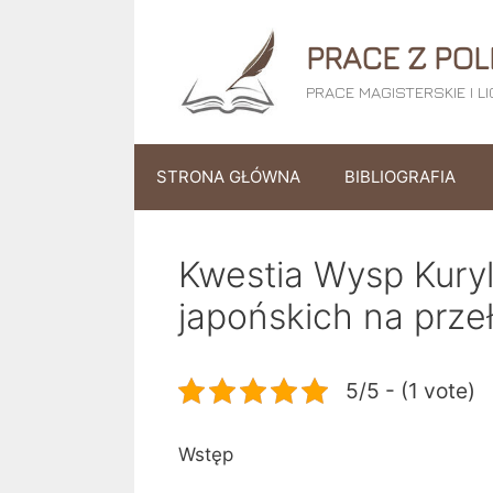
Przejdź
do
PRACE Z POL
treści
PRACE MAGISTERSKIE I L
STRONA GŁÓWNA
BIBLIOGRAFIA
Kwestia Wysp Kuryl
japońskich na prze
5/5 - (1 vote)
Wstęp