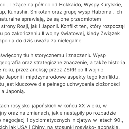
torii. Leżące na północ od Hokkaido, Wyspy Kurylskie,
up, Kunashir, Shikotan oraz grupę wysp Habomai. Ich
naturalne sprawiają, że są one przedmiotem
ony Rosji, jak i Japonii. Konflikt ten, który rozpoczął
iu po zakończeniu II wojny światowej, kiedy Związek
aponia do dziś uważa za nielegalne.
święcony tłu historycznemu i znaczeniu Wysp
eografia oraz strategiczne znaczenie, a także historia
 roku, przez aneksję przez ZSRR po II wojnie
e Japonii i międzynarodowe aspekty tego konfliktu.
tu jest kluczowe dla pełnego uchwycenia złożoności
 a Japonią.
kach rosyjsko-japońskich w końcu XX wieku, w
jny oraz na zmianach, jakie nastąpiły po rozpadzie
 negocjacji i dyplomatycznych inicjatyw w latach 90.,
ch jak USA i Chiny, na stosunki rosyjsko-japońskie,