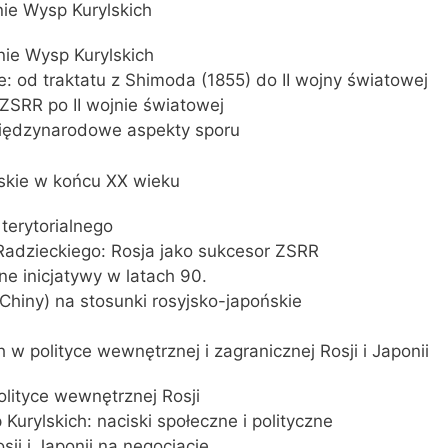
enie Wysp Kurylskich
enie Wysp Kurylskich
ie: od traktatu z Shimoda (1855) do II wojny światowej
 ZSRR po II wojnie światowej
 międzynarodowe aspekty sporu
ońskie w końcu XX wieku
 terytorialnego
Radzieckiego: Rosja jako sukcesor ZSRR
ne inicjatywy w latach 90.
hiny) na stosunki rosyjsko-japońskie
h w polityce wewnętrznej i zagranicznej Rosji i Japonii
olityce wewnętrznej Rosji
urylskich: naciski społeczne i polityczne
ji i Japonii na negocjacje