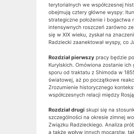
terytorialnych we współczesnej his
obejmują cztery główne wyspy: Itur
strategiczne położenie i bogactwa 
intensywnych roszczeń zarówno ze str
się w XIX wieku, zyskał na znaczen
Radziecki zaanektował wyspy, co J
Rozdział pierwszy
pracy będzie po
Kurylskich. Omówiona zostanie ich g
sporu od traktatu z Shimoda w 1855
światowej, aż po początkowe reakcj
Zrozumienie historycznego konteks
współczesnych relacji między Rosją
Rozdział drugi
skupi się na stosun
szczególności na okresie zimnej wo
Związku Radzieckiego. Analiza prób
a także wpływ innych mocarstw, taki