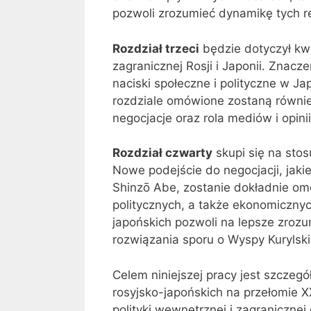
pozwoli zrozumieć dynamikę tych re
Rozdział trzeci
będzie dotyczył kwe
zagranicznej Rosji i Japonii. Znacz
naciski społeczne i polityczne w J
rozdziale omówione zostaną równie
negocjacje oraz rola mediów i opin
Rozdział czwarty
skupi się na sto
Nowe podejście do negocjacji, jakie 
Shinzō Abe, zostanie dokładnie om
politycznych, a także ekonomicznyc
japońskich pozwoli na lepsze zroz
rozwiązania sporu o Wyspy Kurylski
Celem niniejszej pracy jest szczeg
rosyjsko-japońskich na przełomie X
polityki wewnętrznej i zagraniczne