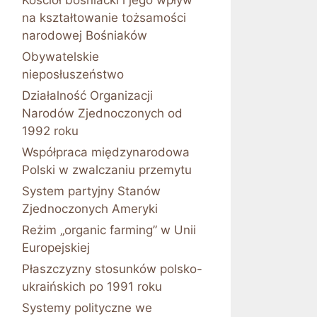
Kościół bośniacki i jego wpływ
na kształtowanie tożsamości
narodowej Bośniaków
Obywatelskie
nieposłuszeństwo
Działalność Organizacji
Narodów Zjednoczonych od
1992 roku
Współpraca międzynarodowa
Polski w zwalczaniu przemytu
System partyjny Stanów
Zjednoczonych Ameryki
Reżim „organic farming” w Unii
Europejskiej
Płaszczyzny stosunków polsko-
ukraińskich po 1991 roku
Systemy polityczne we