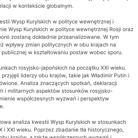
lacji w kontekście globalnym.
stii Wysp Kurylskich w polityce wewnętrznej i
enie Wysp Kurylskich w polityce wewnętrznej Rosji oraz
aponii zostaną dokładnie przeanalizowane. W tym
ż wpływy zmian politycznych w obu krajach na
ii publicznej w kształtowaniu postaw wobec sporu.
sunkach rosyjsko-japońskich na początku XXI wieku.
przyjęli liderzy obu krajów, takie jak Władimir Putin i
ówione. Analiza znaczących spotkań, deklaracji
h i militarnych aspektów stosunków rosyjsko-
umienie współczesnych wyzwań i perspektyw
e.
ółowa analiza kwestii Wysp Kurylskich w stosunkach
X i XXI wieku. Poprzez zbadanie tła historycznego,
j obu krajów, a także współczesnych wyzwań i