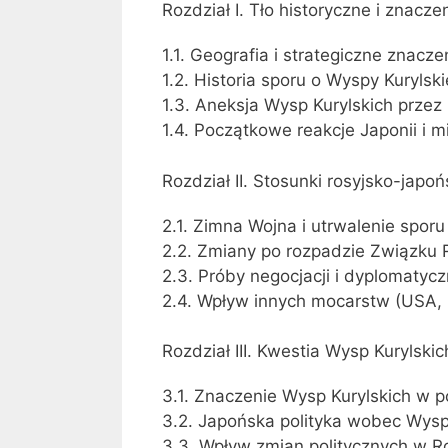
Rozdział I. Tło historyczne i znacz
1.1. Geografia i strategiczne znacz
1.2. Historia sporu o Wyspy Kurylsk
1.3. Aneksja Wysp Kurylskich przez
1.4. Początkowe reakcje Japonii i
Rozdział II. Stosunki rosyjsko-jap
2.1. Zimna Wojna i utrwalenie sporu
2.2. Zmiany po rozpadzie Związku 
2.3. Próby negocjacji i dyplomatycz
2.4. Wpływ innych mocarstw (USA, C
Rozdział III. Kwestia Wysp Kurylskic
3.1. Znaczenie Wysp Kurylskich w p
3.2. Japońska polityka wobec Wysp K
3.3. Wpływ zmian politycznych w Ros