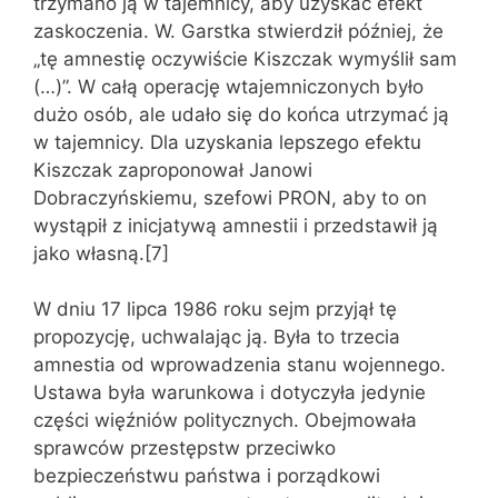
trzymano ją w tajemnicy, aby uzyskać efekt
zaskoczenia. W. Garstka stwierdził później, że
„tę amnestię oczywiście Kiszczak wymyślił sam
(…)”. W całą operację wtajemniczonych było
dużo osób, ale udało się do końca utrzymać ją
w tajemnicy. Dla uzyskania lepszego efektu
Kiszczak zaproponował Janowi
Dobraczyńskiemu, szefowi PRON, aby to on
wystąpił z inicjatywą amnestii i przedstawił ją
jako własną.[7]
W dniu 17 lipca 1986 roku sejm przyjął tę
propozycję, uchwalając ją. Była to trzecia
amnestia od wprowadzenia stanu wojennego.
Ustawa była warunkowa i dotyczyła jedynie
części więźniów politycznych. Obejmowała
sprawców przestępstw przeciwko
bezpieczeństwu państwa i porządkowi