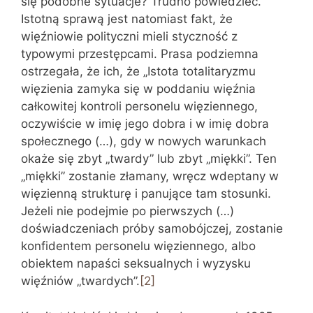
się podobne sytuacje? Trudno powiedzieć.
Istotną sprawą jest natomiast fakt, że
więźniowie polityczni mieli styczność z
typowymi przestępcami. Prasa podziemna
ostrzegała, że ich, że „Istota totalitaryzmu
więzienia zamyka się w poddaniu więźnia
całkowitej kontroli personelu więziennego,
oczywiście w imię jego dobra i w imię dobra
społecznego (…), gdy w nowych warunkach
okaże się zbyt „twardy” lub zbyt „miękki”. Ten
„miękki” zostanie złamany, wręcz wdeptany w
więzienną strukturę i panujące tam stosunki.
Jeżeli nie podejmie po pierwszych (…)
doświadczeniach próby samobójczej, zostanie
konfidentem personelu więziennego, albo
obiektem napaści seksualnych i wyzysku
więźniów „twardych”.
[2]