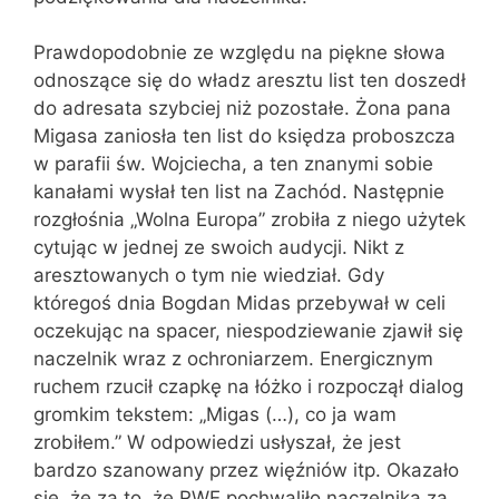
Prawdopodobnie ze względu na piękne słowa
odnoszące się do władz aresztu list ten doszedł
do adresata szybciej niż pozostałe. Żona pana
Migasa zaniosła ten list do księdza proboszcza
w parafii św. Wojciecha, a ten znanymi sobie
kanałami wysłał ten list na Zachód. Następnie
rozgłośnia „Wolna Europa” zrobiła z niego użytek
cytując w jednej ze swoich audycji. Nikt z
aresztowanych o tym nie wiedział. Gdy
któregoś dnia Bogdan Midas przebywał w celi
oczekując na spacer, niespodziewanie zjawił się
naczelnik wraz z ochroniarzem. Energicznym
ruchem rzucił czapkę na łóżko i rozpoczął dialog
gromkim tekstem: „Migas (…), co ja wam
zrobiłem.” W odpowiedzi usłyszał, że jest
bardzo szanowany przez więźniów itp. Okazało
się, że za to, że RWE pochwaliło naczelnika za