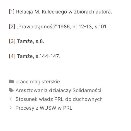
[1]
Relacja M. Kuleckiego w zbiorach autora.
[2]
„Praworządność” 1986, nr 12-13, s.101.
[3]
Tamże, s.8.
[4]
Tamże, s.144-147.
Kategorie
prace magisterskie
Tagi
Aresztowania działaczy Solidarności
Stosunek władz PRL do duchownych
Procesy z WUSW w PRL