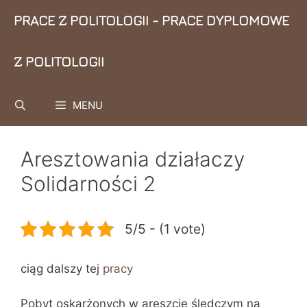
Przejdź
PRACE Z POLITOLOGII - PRACE DYPLOMOWE
do
treści
Z POLITOLOGII
MENU
Aresztowania działaczy
Solidarności 2
5/5 - (1 vote)
ciąg dalszy tej
pracy
Pobyt oskarżonych w areszcie śledczym na