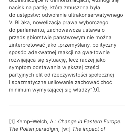
uczestniczące w demonstracjach, wzmógł się
nacisk na partię, która zmuszona była
do ustępstw: odwołanie ultrakonserwatywnego
V. Bil’aka, nowelizacja prawa wyborczego
do parlamentu, zachowawcza ustawa o
przedsiębiorstwie państwowym nie można
zinterpretować jako „przemyślany, polityczny
sposób adekwatnej reakcji na gwałtownie
rozwijająca się sytuację, lecz raczej jako
symptom odstawania większej części
partyjnych elit od rzeczywistości społecznej
i spazmatyczne usiłowanie zachować choć
minimum wymykającej się władzy”[9].
[1] Kemp–Welch, A.:
Change in Eastern Europe.
The Polish paradigm,
[w:]
The impact of