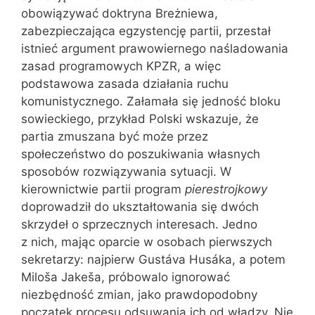
obowiązywać doktryna Breżniewa,
zabezpieczająca egzystencję partii, przestał
istnieć argument prawowiernego naśladowania
zasad programowych KPZR, a więc
podstawowa zasada działania ruchu
komunistycznego. Załamała się jedność bloku
sowieckiego, przykład Polski wskazuje, że
partia zmuszana być może przez
społeczeństwo do poszukiwania własnych
sposobów rozwiązywania sytuacji. W
kierownictwie partii program
pierestrojkowy
doprowadził do ukształtowania się dwóch
skrzydeł o sprzecznych interesach. Jedno
z nich, mając oparcie w osobach pierwszych
sekretarzy: najpierw Gustáva Husáka, a potem
Miloša Jakeša, próbowalo ignorować
niezbędność zmian, jako prawdopodobny
początek procesu odsuwania ich od władzy. Nie