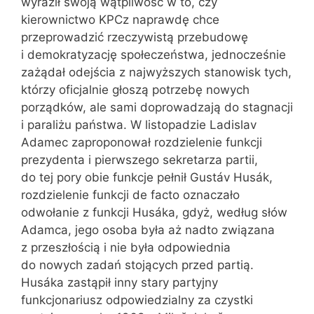
wyraził swoją wątpliwość w to, czy
kierownictwo KPCz naprawdę chce
przeprowadzić rzeczywistą przebudowę
i demokratyzację społeczeństwa, jednocześnie
zażądał odejścia z najwyższych stanowisk tych,
którzy oficjalnie głoszą potrzebę nowych
porządków, ale sami doprowadzają do stagnacji
i paraliżu państwa. W listopadzie Ladislav
Adamec zaproponował rozdzielenie funkcji
prezydenta i pierwszego sekretarza partii,
do tej pory obie funkcje pełnił Gustáv Husák,
rozdzielenie funkcji de facto oznaczało
odwołanie z funkcji Husáka, gdyż, według słów
Adamca, jego osoba była aż nadto związana
z przeszłością i nie była odpowiednia
do nowych zadań stojących przed partią.
Husáka zastąpił inny stary partyjny
funkcjonariusz odpowiedzialny za czystki