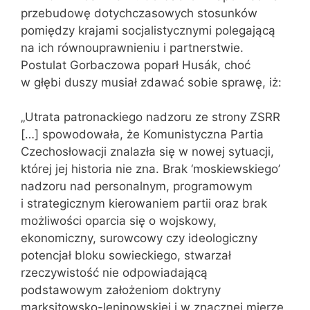
przebudowę dotychczasowych stosunków
pomiędzy krajami socjalistycznymi polegającą
na ich równouprawnieniu i partnerstwie.
Postulat Gorbaczowa poparł Husák, choć
w głębi duszy musiał zdawać sobie sprawę, iż:
„Utrata patronackiego nadzoru ze strony ZSRR
[…] spowodowała, że Komunistyczna Partia
Czechosłowacji znalazła się w nowej sytuacji,
której jej historia nie zna. Brak ‘moskiewskiego’
nadzoru nad personalnym, programowym
i strategicznym kierowaniem partii oraz brak
możliwości oparcia się o wojskowy,
ekonomiczny, surowcowy czy ideologiczny
potencjał bloku sowieckiego, stwarzał
rzeczywistość nie odpowiadającą
podstawowym założeniom doktryny
marksitowsko-leninowskiej i w znacznej mierze