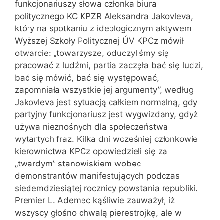
funkcjonariuszy słowa członka biura
politycznego KC KPZR Aleksandra Jakovleva,
który na spotkaniu z ideologicznym aktywem
Wyższej Szkoły Politycznej ÚV KPCz mówił
otwarcie: „towarzysze, oduczyliśmy się
pracować z ludźmi, partia zaczęła bać się ludzi,
bać się mówić, bać się występować,
zapomniała wszystkie jej argumenty”, według
Jakovleva jest sytuacją całkiem normalną, gdy
partyjny funkcjonariusz jest wygwizdany, gdyż
używa nieznośnych dla społeczeństwa
wytartych fraz. Kilka dni wcześniej członkowie
kierownictwa KPCz opowiedzieli się za
„twardym” stanowiskiem wobec
demonstrantów manifestujących podczas
siedemdziesiątej rocznicy powstania republiki.
Premier L. Ademec kąśliwie zauważył, iż
wszyscy głośno chwalą pierestrojkę, ale w