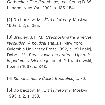
Gorbachev. The first phase
, red. Spring D. W.,
London–New York 1991, s. 135–154.
[2] Gorbaczow, M.:
Żizń i rieformy,
Moskva
1995, t. 2, s. 355.
[3] Bradley, J. F. M.:
Czechoslovakia`s velvet
revolution: A political analisis
, New York,
Colombia University Press 1992, s. 29 i dalej,
Dobbs, M.
: Precz z wielkim bratem. Upadek
imperium radzieckiego
, przeł. P. Kwiatkowski,
Poznań 1998, s. 348.
[4]
Komunismus v České Republice,
s. 70.
[5] Gorbaczow, M.:
Żizń i rieformy,
Moskva
1995, t. 2, s. 358.