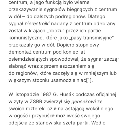
centrum, a jego funkcją było wierne
przekazywanie sygnałów biegnących z centrum
w dół – do dalszych podregionów. Dlatego
sygnał
pierestrojki
nadany z centrum odebrany
został w krajach „obozu” przez ich partie
komunistyczne, które jako „pasy transmisyjne”
przekazały go w dół. Dopiero stopniowy
demontaż centrum pod koniec lat
osiemdziesiątych spowodował, że sygnał zaczął
słabnąć wraz z przemieszczaniem się
do regionów, które zaczęły się w mniejszym lub
większym stopniu usamodzielniać[1].
W listopadzie 1987 G. Husák podczas oficjalnej
wizyty w ZSRR zwierzył się
gensekowi
ze
swoich rozterek: czuł narastającą wokół niego
wrogość i przypuścił możliwość swojego
odejścia ze stanowiska szefa partii. Wedle