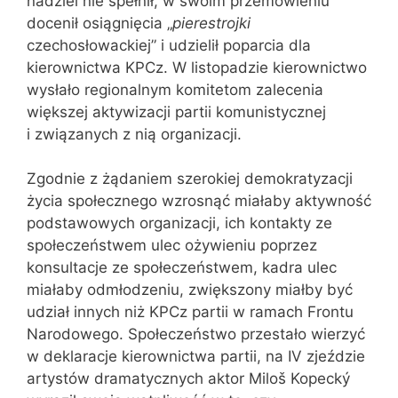
nadziei nie spełnił, w swoim przemówieniu
docenił osiągnięcia „
pierestrojki
czechosłowackiej” i udzielił poparcia dla
kierownictwa KPCz. W listopadzie kierownictwo
wysłało regionalnym komitetom zalecenia
większej aktywizacji partii komunistycznej
i związanych z nią organizacji.
Zgodnie z żądaniem szerokiej demokratyzacji
życia społecznego wzrosnąć miałaby aktywność
podstawowych organizacji, ich kontakty ze
społeczeństwem ulec ożywieniu poprzez
konsultacje ze społeczeństwem, kadra ulec
miałaby odmłodzeniu, zwiększony miałby być
udział innych niż KPCz partii w ramach Frontu
Narodowego. Społeczeństwo przestało wierzyć
w deklaracje kierownictwa partii, na IV zjeździe
artystów dramatycznych aktor Miloš Kopecký