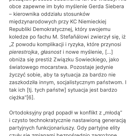
obce zapewne im było myślenie Gerda Siebera
– kierownika oddziału stosunków
międzynarodowych przy KC Niemieckiej
Republiki Demokratycznej, który swojemu
koledze po fachu M. Stefaňálowi zwierzył się, iż
„Z powodu komplikacji i ryzyka, które przynosi
pierestrojka
,
głasnost
i nowe myślenie, […]
obniża się prestiż Związku Sowieckiego, jako
światowego mocarstwa. Pozostaje jedynie
życzyć sobie, aby ta sytuacja za bardzo nie
zaszkodziła innym, socjalistycznym państwom. I
tak ich [tj. tych państw] sytuacja jest bardzo
ciężka”[6].
Ortodoksyjny prąd popadł w konflikt z „młodą”
i czysto technokratycznie nastawioną generacją
partyjnych funkcjonariuszy. Gdy partyjne elity
czuły się zmianami bezpośrednio zagrożone