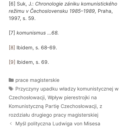
[6] Suk, J.:
Chronologie zániku komunistického
režimu v Čechoslovensku 1985–1989,
Praha,
1997, s. 59.
[7]
komunismus …68.
[8]
Ibidem, s. 68-69.
[9]
Ibidem, s. 69.
Kategorie
prace magisterskie
Tagi
Przyczyny upadku władzy komunistycznej w
Czechosłowacji
,
Wpływ pierestrojki na
Komunistyczną Partię Czechosłowacji
,
z
rozdziału drugiego pracy magisterskiej
Myśl polityczna Ludwiga von Misesa