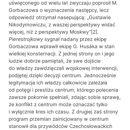
uświęconego od wielu lat zwyczaju poprosił M.
Gorbaczowa o wyznaczenie następcy, lecz
odpowiedź otrzymał nasepującą: „Gustawie
Nikodymowiczu, z waszej perspektywy widać
więcej, niż z perspektywy Moskwy”[2].
Pierestrojkowy
sygnał nadany przez ekipę
Gorbaczowa wprawił ekipę G. Husáka w stan
wielkiej konsternacji. Z jednej strony on i jego
ludzie dobrze pamiętali, że swe dojście
do władzy zawdzięczali wojskowej interwencji,
podjętej dzięki decyzji centrum. Jednocześnie
legitymacja ich władzy całkowicie zależała
od potęgi i prestiżu centrum, którego polecenia
zawsze pokornie spełniali, zdając sobie sprawę,
że konflikt z centrum może oznaczać tylko
i wyłącznie kres ich czasu. Z drugiej zaś strony
program przemian zainicjowany w centrum
stanowił dla przywódców Czechosłowackich