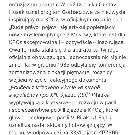
entuzjazmu aparatu. W październiku Gustáv
Husák uznał program Gorbaczowa za niezwykle
inspirujący dla KPCz, w oficjalnym organie partii
„Rudé právo” pojawił się artykuł popierający
nowe myślenie płynące z Moskwy, które jest dla
KPCz akceptowalne i – oczywiście – inspirujące.
Owa formuła stała się dla aparatu partyjnego
oficjalnie obowiązująca, jednocześnie nic się nie
zmieniła: w grudniu 1985 odbyła się konferencja
zorganizowana z okazji piętnastej rocznicy
wejścia w życie reakcyjnego dokumentu
„
Poučení z krizového vývoje ve straně
a společnosti po XIII. Sjezdu KSČ
” (Nauka
wypływająca z kryzysowego rozwoju w partii
i społeczeństwie po XIII zjeździe KPCz), które
główni ideologowie partii V. Bil’ak i J. Fojtík
uznali za nadal aktualny i obowiązujący. W
marcu, w odpowiedzi na XXVII zjazd KPZSRR,