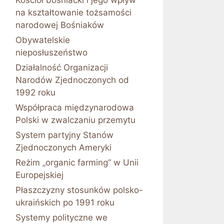
Kościół bośniacki i jego wpływ
na kształtowanie tożsamości
narodowej Bośniaków
Obywatelskie
nieposłuszeństwo
Działalność Organizacji
Narodów Zjednoczonych od
1992 roku
Współpraca międzynarodowa
Polski w zwalczaniu przemytu
System partyjny Stanów
Zjednoczonych Ameryki
Reżim „organic farming” w Unii
Europejskiej
Płaszczyzny stosunków polsko-
ukraińskich po 1991 roku
Systemy polityczne we