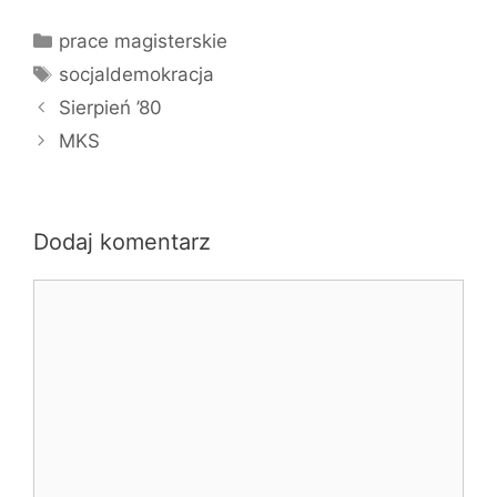
Kategorie
prace magisterskie
Tagi
socjaldemokracja
Sierpień ’80
MKS
Dodaj komentarz
Komentarz